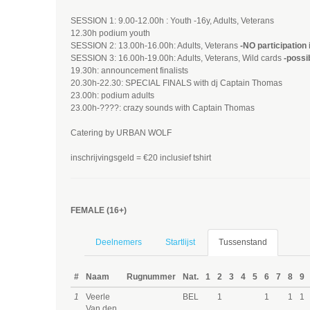
SESSION 1: 9.00-12.00h : Youth -16y, Adults, Veterans
12.30h podium youth
SESSION 2: 13.00h-16.00h: Adults, Veterans
-NO participation i
SESSION 3: 16.00h-19.00h: Adults, Veterans, Wild cards
-possib
19.30h: announcement finalists
20.30h-22.30: SPECIAL FINALS with dj Captain Thomas
23.00h: podium adults
23.00h-????: crazy sounds with Captain Thomas
Catering by URBAN WOLF
inschrijvingsgeld = €20 inclusief tshirt
FEMALE (16+)
Deelnemers
Startlijst
Tussenstand
#
Naam
Rugnummer
Nat.
1
2
3
4
5
6
7
8
9
1
Veerle
BEL
1
1
1
1
Van den