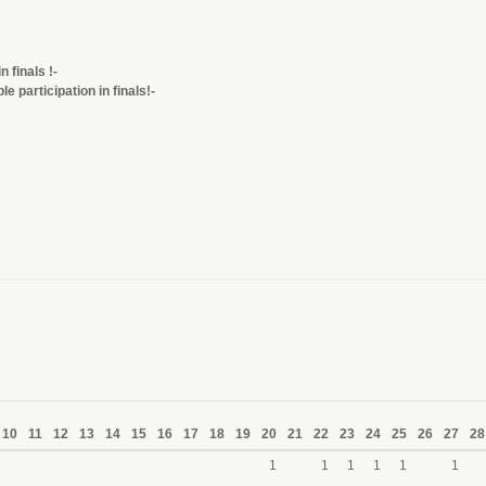
n finals !-
le participation in finals!-
10
11
12
13
14
15
16
17
18
19
20
21
22
23
24
25
26
27
28
1
1
1
1
1
1