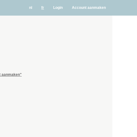
nl
fr
Login
Account aanmaken
unt aanmaken"