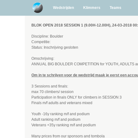
Wedstrijden
Klimmers
Teams
BLOK OPEN 2018 SESSION 1 (9.00H-12.00H), 24-03-2018 0
Discipline: Boulder
Competitie:
Status: Inschrijving gesloten
Omschrijving:
ANNUAL BIG BOULDER COMPETITION for YOUTH, ADULTS 
Om in te schrijven voor de wedstrijd maak je eerst een accou
3 Sessions and finals:
max 70 climbers/ session
Participation in finals ONLY for climbers in SESSION 3
Finals m/f adults and veterans mixed
Youth -16y ranking m/f and podium
Adult ranking m/f and podium
Veterans +35y ranking m/f and podium
Many prices from our sponsors and tombola