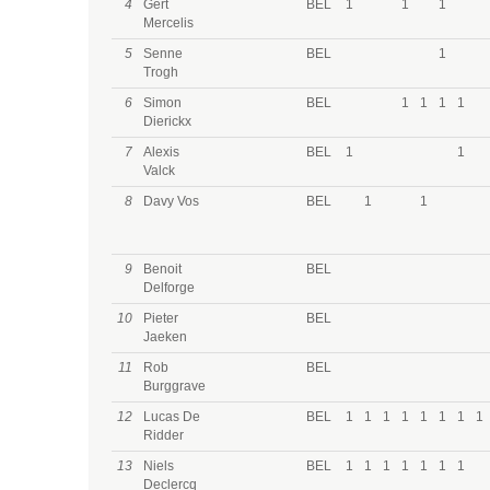
4
Gert
BEL
1
1
1
Mercelis
5
Senne
BEL
1
Trogh
6
Simon
BEL
1
1
1
1
Dierickx
7
Alexis
BEL
1
1
Valck
8
Davy Vos
BEL
1
1
9
Benoit
BEL
Delforge
10
Pieter
BEL
Jaeken
11
Rob
BEL
Burggrave
12
Lucas De
BEL
1
1
1
1
1
1
1
1
Ridder
13
Niels
BEL
1
1
1
1
1
1
1
Declercq