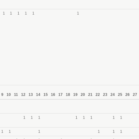
1
1
1
1
1
1
9
10
11
12
13
14
15
16
17
18
19
20
21
22
23
24
25
26
27
1
1
1
1
1
1
1
1
1
1
1
1
1
1