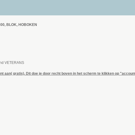
0:00, BLOK, HOBOKEN
and VETERANS
nt aan( gratis). Dit doe je door recht boven in het scherm te klikken op "acco