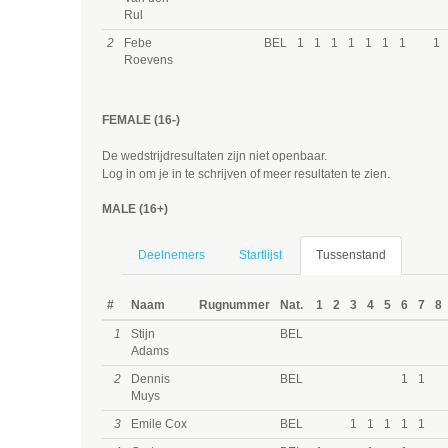
Rul
2
Febe
BEL
1
1
1
1
1
1
1
1
Roevens
FEMALE (16-)
De wedstrijdresultaten zijn niet openbaar.
Log in om je in te schrijven of meer resultaten te zien.
MALE (16+)
Deelnemers
Startlijst
Tussenstand
#
Naam
Rugnummer
Nat.
1
2
3
4
5
6
7
8
1
Stijn
BEL
Adams
2
Dennis
BEL
1
1
Muys
3
Emile Cox
BEL
1
1
1
1
1