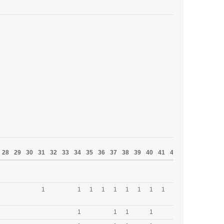
28
29
30
31
32
33
34
35
36
37
38
39
40
41
42
43
44
45
4
1
1
1
1
1
1
1
1
1
1
1
1
1
1
1
1
1
1
1
1
1