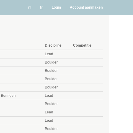
nl
fr
Login
Account aanmaken
Discipline
Competitie
Lead
n
Boulder
Boulder
Boulder
Boulder
 Beringen
Lead
Boulder
Lead
Lead
Boulder