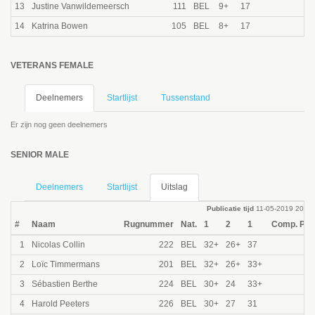
13
Justine Vanwildemeersch
111
BEL
9+
17
14
Katrina Bowen
105
BEL
8+
17
VETERANS FEMALE
Deelnemers
Startlijst
Tussenstand
Er zijn nog geen deelnemers
SENIOR MALE
Deelnemers
Startlijst
Uitslag
Publicatie tijd
11-05-2019 20:01
#
Naam
Rugnummer
Nat.
1
2
1
Comp. Pun
1
Nicolas Collin
222
BEL
32+
26+
37
10
2
Loïc Timmermans
201
BEL
32+
26+
33+
8
3
Sébastien Berthe
224
BEL
30+
24
33+
6
4
Harold Peeters
226
BEL
30+
27
31
5