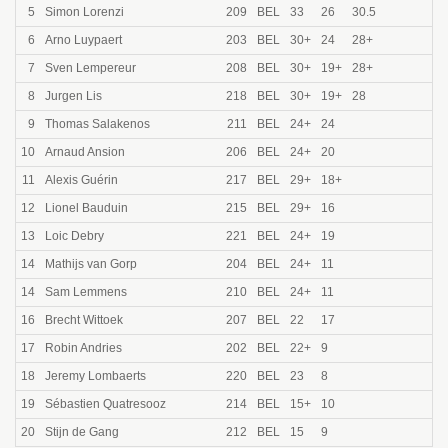
5
Simon Lorenzi
209
BEL
33
26
30.5
5
6
Arno Luypaert
203
BEL
30+
24
28+
4
7
Sven Lempereur
208
BEL
30+
19+
28+
4
8
Jurgen Lis
218
BEL
30+
19+
28
4
9
Thomas Salakenos
211
BEL
24+
24
3
10
Arnaud Ansion
206
BEL
24+
20
3
11
Alexis Guérin
217
BEL
29+
18+
3
12
Lionel Bauduin
215
BEL
29+
16
2
13
Loic Debry
221
BEL
24+
19
2
14
Mathijs van Gorp
204
BEL
24+
11
2
14
Sam Lemmens
210
BEL
24+
11
2
16
Brecht Wittoek
207
BEL
22
17
2
17
Robin Andries
202
BEL
22+
9
1
18
Jeremy Lombaerts
220
BEL
23
8
1
19
Sébastien Quatresooz
214
BEL
15+
10
1
20
Stijn de Gang
212
BEL
15
9
1