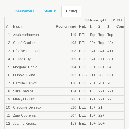
Deelnemers
Startlijst
Uitslag
Publicatie tijd
11-05-2019 20:01
#
Naam
Rugnummer
Nat.
1
2
1
Comp. 
1
Anak Verhoeven
119
BEL
Top
Top
Top
2
Chloé Caulier
103
BEL
29+
Top
42+
3
Héloïse Doumont
108
BEL
34+
34+
41+
4
Celine Cuypers
109
BEL
34+
37+
38+
5
Morgane Daele
104
BEL
29+
33+
34
6
Liubov Lukina
102
RUS
21+
28
32+
7
Camille De Wit
110
BEL
28+
28+
28
8
Silke Dewitte
114
BEL
18
27+
27+
9
Maëlys Gillart
106
BEL
17+
27+
22
10
Claudine Delsaux
120
BEL
18+
21
11
Zara Cooreman
107
BEL
10+
22+
12
Jeanne Kreusch
118
BEL
10+
20+