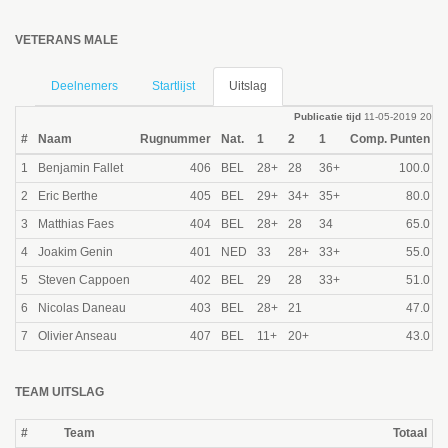
VETERANS MALE
Deelnemers
Startlijst
Uitslag
Publicatie tijd
11-05-2019 20:01
#
Naam
Rugnummer
Nat.
1
2
1
Comp. Punten
T
1
Benjamin Fallet
406
BEL
28+
28
36+
100.0
2
Eric Berthe
405
BEL
29+
34+
35+
80.0
E
3
Matthias Faes
404
BEL
28+
28
34
65.0
4
Joakim Genin
401
NED
33
28+
33+
55.0
5
Steven Cappoen
402
BEL
29
28
33+
51.0
B
6
Nicolas Daneau
403
BEL
28+
21
47.0
E
7
Olivier Anseau
407
BEL
11+
20+
43.0
B
TEAM UITSLAG
#
Team
Totaal