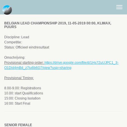
Togg
men
BELGIAN LEAD CHAMPIONSHIP 2019, 11-05-2019 00:00, KLIMAX,
PUURS
Discipline: Lead
Competitie:
Status: Officieel eindresultaat
Omschrijving:
Provisional starting order:
https://drive.google.com/file/d/1Hs72uUJPC1_3-
O1Did4mBd_z7lu6b6G7/view?usp=sharing
Provisional Timing:
8.00-9.00: Registrations
10.00: start Qualifications
15:00: Closing Isolation
16:00: Start Final
SENIOR FEMALE