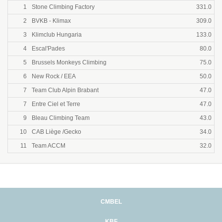
1
Stone Climbing Factory
331.0
2
BVKB - Klimax
309.0
3
Klimclub Hungaria
133.0
4
Escal'Pades
80.0
5
Brussels Monkeys Climbing
75.0
6
New Rock / EEA
50.0
7
Team Club Alpin Brabant
47.0
7
Entre Ciel et Terre
47.0
9
Bleau Climbing Team
43.0
10
CAB Liège /Gecko
34.0
11
Team ACCM
32.0
CMBEL
KBF