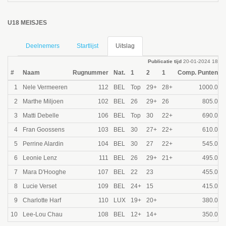
U18 MEISJES
Deelnemers
Startlijst
Uitslag
Publicatie tijd
20-01-2024 18:31
#
Naam
Rugnummer
Nat.
1
2
1
Comp. Punten
1
Nele Vermeeren
112
BEL
Top
29+
28+
1000.0
2
Marthe Miljoen
102
BEL
26
29+
26
805.0
3
Matti Debelle
106
BEL
Top
30
22+
690.0
4
Fran Goossens
103
BEL
30
27+
22+
610.0
5
Perrine Alardin
104
BEL
30
27
22+
545.0
6
Leonie Lenz
111
BEL
26
29+
21+
495.0
7
Mara D'Hooghe
107
BEL
22
23
455.0
8
Lucie Verset
109
BEL
24+
15
415.0
9
Charlotte Harf
110
LUX
19+
20+
380.0
10
Lee-Lou Chau
108
BEL
12+
14+
350.0
E