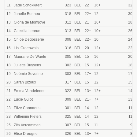
11
Jade Schokkaert
323
BEL
22
16+
325.
12
Janelle Bonneu
318
BEL
22+
12
300.
13
Gloria de Montjoye
312
BEL
21+
16+
280.
14
Caecilia Lebrun
313
BEL
22+
10+
260.
15
Chloé Degosserie
308
BEL
22+
10
240.
16
Lisi Groenwals
316
BEL
20+
12+
220.
17
Maurane De Waele
305
BEL
15
16
205.
18
Juliette Buysens
302
BEL
15+
12+
185.
19
Noémie Severino
303
BEL
17+
12
170.
20
Sarah Bizoux
317
BEL
15+
12
155.
21
Emma Vandeleene
322
BEL
13+
12+
145.
22
Lucie Guiot
309
BEL
21+
7+
130.
23
Elize Cannaerts
301
BEL
14
12
113.
23
Willemijn Pieters
325
BEL
14
12
113.
25
Zita Vercammen
307
BEL
15
11
95.
26
Elise Droogne
326
BEL
13+
7+
84.