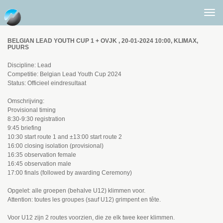
Togg
men
BELGIAN LEAD YOUTH CUP 1 + OVJK , 20-01-2024 10:00, KLIMAX,
PUURS
Discipline: Lead
Competitie: Belgian Lead Youth Cup 2024
Status: Officieel eindresultaat
Omschrijving:
Provisional timing
8:30-9:30 registration
9:45 briefing
10:30 start route 1 and ±13:00 start route 2
16:00 closing isolation (provisional)
16:35 observation female
16:45 observation male
17:00 finals (followed by awarding Ceremony)
Opgelet: alle groepen (behalve U12) klimmen voor.
Attention: toutes les groupes (sauf U12) grimpent en tête.
Voor U12 zijn 2 routes voorzien, die ze elk twee keer klimmen.