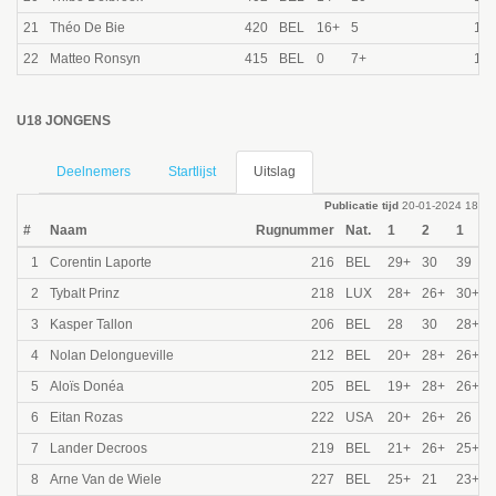
21
Théo De Bie
420
BEL
16+
5
145
22
Matteo Ronsyn
415
BEL
0
7+
130
U18 JONGENS
Deelnemers
Startlijst
Uitslag
Publicatie tijd
20-01-2024 18:31
#
Naam
Rugnummer
Nat.
1
2
1
1
Corentin Laporte
216
BEL
29+
30
39
2
Tybalt Prinz
218
LUX
28+
26+
30+
3
Kasper Tallon
206
BEL
28
30
28+
4
Nolan Delongueville
212
BEL
20+
28+
26+
5
Aloïs Donéa
205
BEL
19+
28+
26+
6
Eitan Rozas
222
USA
20+
26+
26
7
Lander Decroos
219
BEL
21+
26+
25+
8
Arne Van de Wiele
227
BEL
25+
21
23+