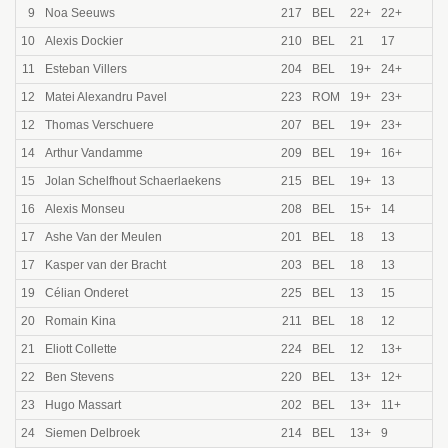
9
Noa Seeuws
217
BEL
22+
22+
10
Alexis Dockier
210
BEL
21
17
11
Esteban Villers
204
BEL
19+
24+
12
Matei Alexandru Pavel
223
ROM
19+
23+
12
Thomas Verschuere
207
BEL
19+
23+
14
Arthur Vandamme
209
BEL
19+
16+
15
Jolan Schelfhout Schaerlaekens
215
BEL
19+
13
16
Alexis Monseu
208
BEL
15+
14
17
Ashe Van der Meulen
201
BEL
18
13
17
Kasper van der Bracht
203
BEL
18
13
19
Célian Onderet
225
BEL
13
15
20
Romain Kina
211
BEL
18
12
21
Eliott Collette
224
BEL
12
13+
22
Ben Stevens
220
BEL
13+
12+
23
Hugo Massart
202
BEL
13+
11+
24
Siemen Delbroek
214
BEL
13+
9