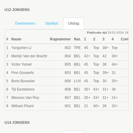
U12 JONGENS
Deelnemers
Startlijst
Uitslag
Publicatie tijd
20-01-2024 18:31
#
Naam
Rugnummer
Nat.
1
2
3
4
Comp. 
1
Yungchen Li
802
TPE
45
Top
38+
Top
2
Merlijn Van der Bracht
804
BEL
42+
Top
42
38+
3
Victor Yomet
805
BEL
45
Top
38
44+
4
Finn Govaerts
803
BEL
45
Top
39+
31
5
Boris Bosseler
806
LUX
45
Top
30
35+
6
Tijl Eerdekens
808
BEL
30+
43+
31+
36
7
Wannes Van Roy
807
BEL
35+
43+
31+
31+
8
William Péant
801
BEL
21
40+
28
32+
U14 JONGENS