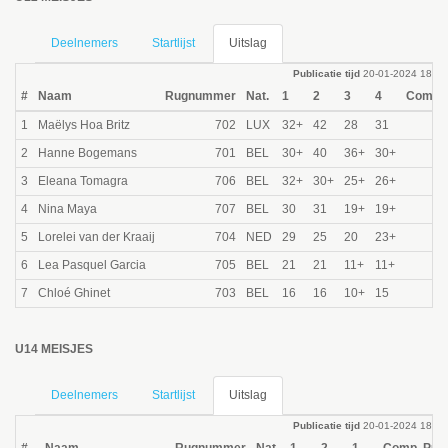
Deelnemers
Startlijst
Uitslag
Publicatie tijd
20-01-2024 18:31
#
Naam
Rugnummer
Nat.
1
2
3
4
Comp. 
1
Maëlys Hoa Britz
702
LUX
32+
42
28
31
2
Hanne Bogemans
701
BEL
30+
40
36+
30+
3
Eleana Tomagra
706
BEL
32+
30+
25+
26+
4
Nina Maya
707
BEL
30
31
19+
19+
5
Lorelei van der Kraaij
704
NED
29
25
20
23+
6
Lea Pasquel Garcia
705
BEL
21
21
11+
11+
7
Chloé Ghinet
703
BEL
16
16
10+
15
U14 MEISJES
Deelnemers
Startlijst
Uitslag
Publicatie tijd
20-01-2024 18:31