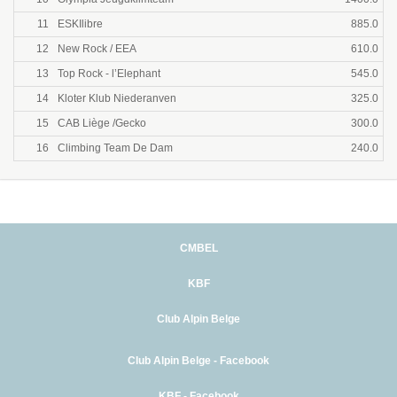
11
ESKIlibre
885.0
12
New Rock / EEA
610.0
13
Top Rock - l’Elephant
545.0
14
Kloter Klub Niederanven
325.0
15
CAB Liège /Gecko
300.0
16
Climbing Team De Dam
240.0
CMBEL
KBF
Club Alpin Belge
Club Alpin Belge - Facebook
KBF - Facebook