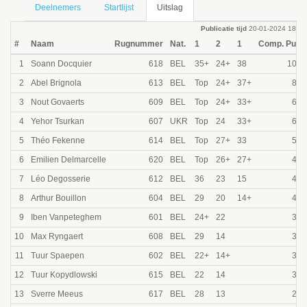
Deelnemers
Startlijst
Uitslag
Publicatie tijd
20-01-2024 18:31
#
Naam
Rugnummer
Nat.
1
2
1
Comp. Punt
1
Soann Docquier
618
BEL
35+
24+
38
1000
2
Abel Brignola
613
BEL
Top
24+
37+
805
3
Nout Govaerts
609
BEL
Top
24+
33+
690
4
Yehor Tsurkan
607
UKR
Top
24
33+
610
5
Théo Fekenne
614
BEL
Top
27+
33
545
6
Emilien Delmarcelle
620
BEL
Top
26+
27+
495
7
Léo Degosserie
612
BEL
36
23
15
455
8
Arthur Bouillon
604
BEL
29
20
14+
415
9
Iben Vanpeteghem
601
BEL
24+
22
380
10
Max Ryngaert
608
BEL
29
14
350
11
Tuur Spaepen
602
BEL
22+
14+
325
12
Tuur Kopydlowski
615
BEL
22
14
300
13
Sverre Meeus
617
BEL
28
13
280