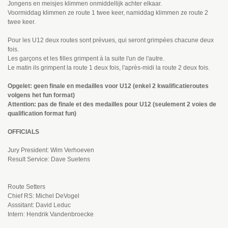
Jongens en meisjes klimmen onmiddellijk achter elkaar.
Voormiddag klimmen ze route 1 twee keer, namiddag klimmen ze route 2
twee keer.
Pour les U12 deux routes sont prévues, qui seront grimpées chacune deux
fois.
Les garçons et les filles grimpent à la suite l'un de l'autre.
Le matin ils grimpent la route 1 deux fois, l'après-midi la route 2 deux fois.
Opgelet: geen finale en medailles voor U12 (enkel 2 kwalificatieroutes
volgens het fun format)
Attention: pas de finale et des medailles pour U12 (seulement 2 voies de
qualification format fun)
OFFICIALS
Jury President: Wim Verhoeven
Result Service: Dave Suetens
Route Setters
Chief RS: Michel DeVogel
Asssitant: David Leduc
Intern: Hendrik Vandenbroecke