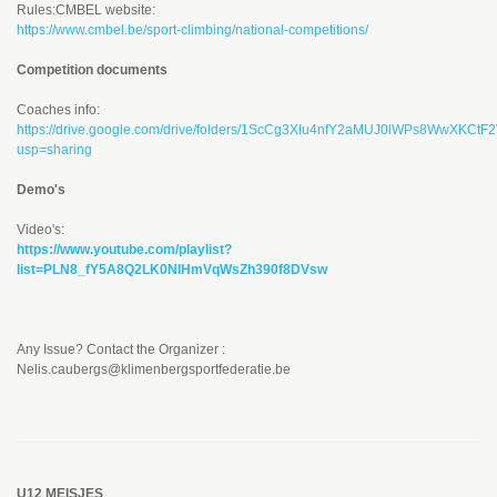
Rules:CMBEL website:
https://www.cmbel.be/sport-climbing/national-competitions/
Competition documents
Coaches info:
https://drive.google.com/drive/folders/1ScCg3XIu4nfY2aMUJ0lWPs8WwXKCtF
usp=sharing
Demo's
Video's:
https://www.youtube.com/playlist?
list=PLN8_fY5A8Q2LK0NIHmVqWsZh390f8DVsw
Any Issue? Contact the Organizer :
Nelis.caubergs@klimenbergsportfederatie.be
U12 MEISJES