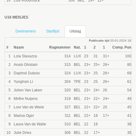
16
Lize Roobrouck
506
BEL
19+
11+
22
U16 MEISJES
Deelnemers
Startlijst
Uitslag
Publicatie tijd
20-01-2024 18:31
#
Naam
Rugnummer
Nat.
1
2
1
Comp. Punte
1
Lola Slavazza
314
LUX
23
31
31+
1000.
2
Anaïs Ghislain
315
BEL
23+
25+
26+
805.
3
Daphné Dubois
324
LUX
23+
25
26+
690.
4
Yunghsin Li
304
TPE
23
25
26+
610.
5
Jolien Van Laken
320
BEL
23+
24+
26
545.
6
Mirthe Nuijens
319
BEL
23+
22+
24+
495.
7
Lore Van de Wiele
327
BEL
22+
22+
20
455.
8
Maéva Oger
311
BEL
22+
18
17+
415.
9
Laura Van de Walle
310
BEL
22
18
380.
10
Julie Dries
306
BEL
22
17+
350.