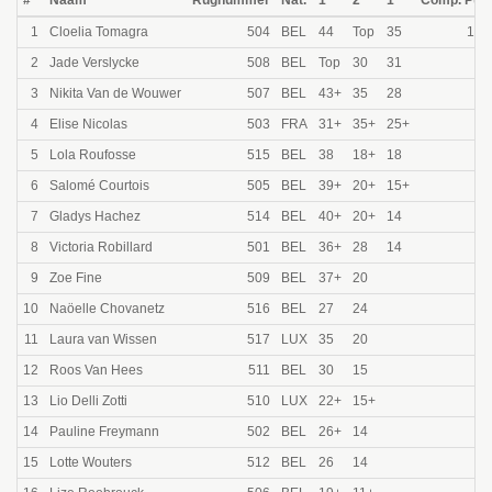
#
Naam
Rugnummer
Nat.
1
2
1
Comp. Pun
1
Cloelia Tomagra
504
BEL
44
Top
35
100
2
Jade Verslycke
508
BEL
Top
30
31
80
3
Nikita Van de Wouwer
507
BEL
43+
35
28
69
4
Elise Nicolas
503
FRA
31+
35+
25+
61
5
Lola Roufosse
515
BEL
38
18+
18
54
6
Salomé Courtois
505
BEL
39+
20+
15+
49
7
Gladys Hachez
514
BEL
40+
20+
14
45
8
Victoria Robillard
501
BEL
36+
28
14
41
9
Zoe Fine
509
BEL
37+
20
38
10
Naöelle Chovanetz
516
BEL
27
24
35
11
Laura van Wissen
517
LUX
35
20
32
12
Roos Van Hees
511
BEL
30
15
30
13
Lio Delli Zotti
510
LUX
22+
15+
28
14
Pauline Freymann
502
BEL
26+
14
26
15
Lotte Wouters
512
BEL
26
14
24