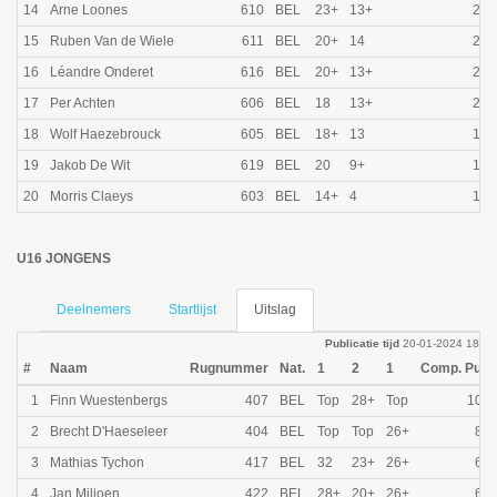
14
Arne Loones
610
BEL
23+
13+
260
15
Ruben Van de Wiele
611
BEL
20+
14
240
16
Léandre Onderet
616
BEL
20+
13+
220
17
Per Achten
606
BEL
18
13+
205
18
Wolf Haezebrouck
605
BEL
18+
13
185
19
Jakob De Wit
619
BEL
20
9+
170
20
Morris Claeys
603
BEL
14+
4
155
U16 JONGENS
Deelnemers
Startlijst
Uitslag
Publicatie tijd
20-01-2024 18:31
#
Naam
Rugnummer
Nat.
1
2
1
Comp. Punt
1
Finn Wuestenbergs
407
BEL
Top
28+
Top
1000
2
Brecht D'Haeseleer
404
BEL
Top
Top
26+
805
3
Mathias Tychon
417
BEL
32
23+
26+
690
4
Jan Miljoen
422
BEL
28+
20+
26+
610