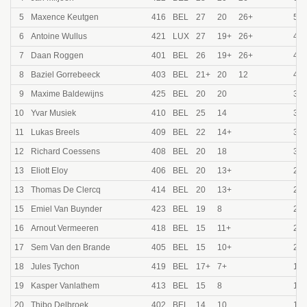
5
Maxence Keutgen
416
BEL
27
20
26+
545
6
Antoine Wullus
421
LUX
27
19+
26+
495
7
Daan Roggen
401
BEL
26
19+
26+
455
8
Baziel Gorrebeeck
403
BEL
21+
20
12
415
9
Maxime Baldewijns
425
BEL
20
20
380
10
Yvar Musiek
410
BEL
25
14
350
11
Lukas Breels
409
BEL
22
14+
325
12
Richard Coessens
408
BEL
20
18
300
13
Eliott Eloy
406
BEL
20
13+
270
13
Thomas De Clercq
414
BEL
20
13+
270
15
Emiel Van Buynder
423
BEL
19
8
240
16
Arnout Vermeeren
418
BEL
15
11+
220
17
Sem Van den Brande
405
BEL
15
10+
205
18
Jules Tychon
419
BEL
17+
7+
185
19
Kasper Vanlathem
413
BEL
15
8
170
20
Thibo Delbroek
402
BEL
14
10
155