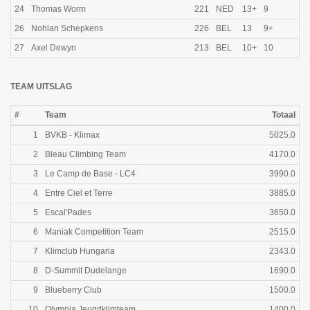
24
Thomas Worm
221
NED
13+
9
26
Nohlan Schepkens
226
BEL
13
9+
27
Axel Dewyn
213
BEL
10+
10
TEAM UITSLAG
#
Team
Totaal
1
BVKB - Klimax
5025.0
2
Bleau Climbing Team
4170.0
3
Le Camp de Base - LC4
3990.0
4
Entre Ciel et Terre
3885.0
5
Escal'Pades
3650.0
6
Maniak Competition Team
2515.0
7
Klimclub Hungaria
2343.0
8
D-Summit Dudelange
1690.0
9
Blueberry Club
1500.0
10
Olympia Jeugdklimteam
1400.0