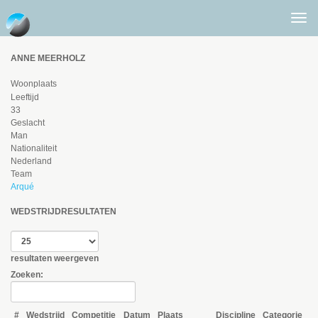
Togg
men
ANNE MEERHOLZ
Woonplaats
Leeftijd
33
Geslacht
Man
Nationaliteit
Nederland
Team
Arqué
WEDSTRIJDRESULTATEN
resultaten weergeven
Zoeken:
#
Wedstrijd
Competitie
Datum
Plaats
Discipline
Categorie