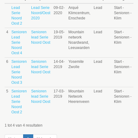
Lead
Lead Serie
09-02-
Arqué
Lead
Start -
Serie
Noord/Oost
2020
Klimcentrum,
Senioren -
Noord
2020
Enschede
Klim
Oost 2
4
Senioren
Senioren
19-05-
Mountain
Lead
Start -
Lead
lead Serie
2019
network
Senioren -
Serie
Noord Oost
Noardwand,
Klim
Noord
Leeuwarden
Oost 4
6
Senioren
Senioren
14-04-
Yosemite
Lead
Start -
Lead
lead Serie
2019
Zwolle
Senioren -
Serie
Noord Oost
Klim
Noord
Oost 3
5
Senioren
Senioren
17-03-
Mountain
Lead
Start -
Lead
lead Serie
2019
Network
Senioren -
Serie
Noord Oost
Heerenveen
Klim
Noord
Oost 2
1 tot 4 van 4 resultaten