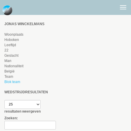
Togg
men
JONAS WINCKELMANS
Woonplaats
Hoboken
Leeftijd
22
Geslacht
Man
Nationaliteit
België
Team
Blok team
WEDSTRIJDRESULTATEN
resultaten weergeven
Zoeken: