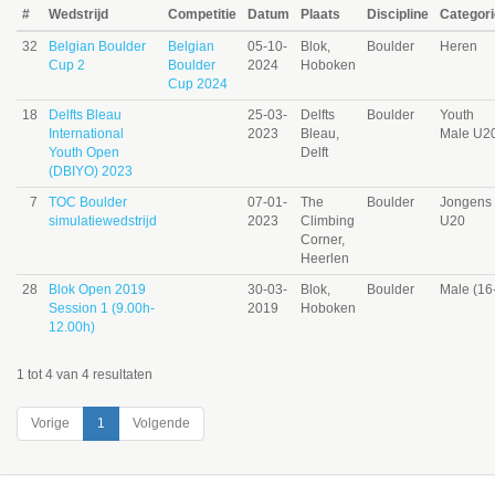
#
Wedstrijd
Competitie
Datum
Plaats
Discipline
Categori
32
Belgian Boulder
Belgian
05-10-
Blok,
Boulder
Heren
Cup 2
Boulder
2024
Hoboken
Cup 2024
18
Delfts Bleau
25-03-
Delfts
Boulder
Youth
International
2023
Bleau,
Male U2
Youth Open
Delft
(DBIYO) 2023
7
TOC Boulder
07-01-
The
Boulder
Jongens
simulatiewedstrijd
2023
Climbing
U20
Corner,
Heerlen
28
Blok Open 2019
30-03-
Blok,
Boulder
Male (16
Session 1 (9.00h-
2019
Hoboken
12.00h)
1 tot 4 van 4 resultaten
Vorige
1
Volgende