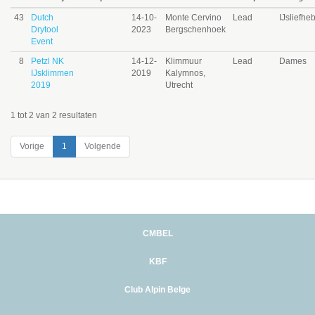
43
Dutch
14-10-
Monte Cervino
Lead
IJsliefhe
Drytool
2023
Bergschenhoek
Event
8
Petzl NK
14-12-
Klimmuur
Lead
Dames
IJsklimmen
2019
Kalymnos,
2019
Utrecht
1 tot 2 van 2 resultaten
Vorige
1
Volgende
CMBEL
KBF
Club Alpin Belge