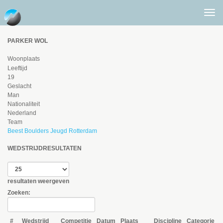
Togg
men
PARKER WOL
Woonplaats
Leeftijd
19
Geslacht
Man
Nationaliteit
Nederland
Team
Beest Boulders Jeugd Rotterdam
WEDSTRIJDRESULTATEN
resultaten weergeven
Zoeken:
#
Wedstrijd
Competitie
Datum
Plaats
Discipline
Categorie