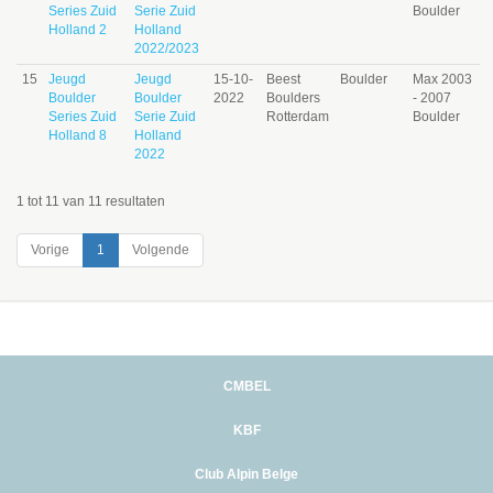
Series Zuid
Serie Zuid
Boulder
Holland 2
Holland
2022/2023
15
Jeugd
Jeugd
15-10-
Beest
Boulder
Max 2003
Boulder
Boulder
2022
Boulders
- 2007
Series Zuid
Serie Zuid
Rotterdam
Boulder
Holland 8
Holland
2022
1 tot 11 van 11 resultaten
Vorige
1
Volgende
CMBEL
KBF
Club Alpin Belge