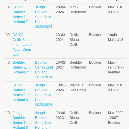
4
Jeugd
Jeugd
20-04-
Monk,
Boulder
Max U18
Boulder
Boulder
2024
Rotterdam
& U20
Series Zuid
Serie Zuid
Holland 7
Holland
2023/2024
39
DBIYO -
23-03-
Delfts
Boulder
Youth
Delfts Bleau
2024
Bleau,
Male U18
International
Delft
Youth Open
2024
6
Boulder
Boulder
10-02-
Boulder
Boulder
Max -
Series Zuid
Series Zuid
2024
Rotterdam
senioren -
Holland 2
Holland
boulder
2023/2024
1
Jeugd
Jeugd
13-01-
Walhalla,
Boulder
Max U18
Boulder
Boulder
2024
Den Haag
& U20
Series Zuid
Serie Zuid
Holland 3
Holland
2023/2024
10
Jeugd
Jeugd
10-06-
Delfts
Boulder
Max 2003
Boulder
Boulder
2023
Bleau -
- 2007
Series Zuid
Serie Zuid
Delft
Boulder
Holland 8
Holland