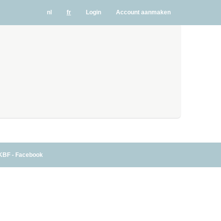
nl
fr
Login
Account aanmaken
KBF - Facebook