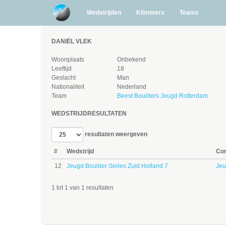
Wedstrijden
Klimmers
Teams
DANIËL VLEK
Woonplaats
Onbekend
Leeftijd
18
Geslacht
Man
Nationaliteit
Nederland
Team
Beest Boulders Jeugd Rotterdam
WEDSTRIJDRESULTATEN
resultaten weergeven
#
Wedstrijd
Com
12
Jeugd Boulder Series Zuid Holland 7
Jeu
1 tot 1 van 1 resultaten