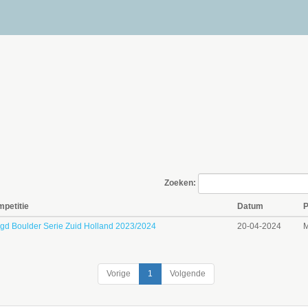
Zoeken:
petitie
Datum
P
gd Boulder Serie Zuid Holland 2023/2024
20-04-2024
M
Vorige
1
Volgende