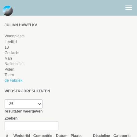
Togg
men
JULIAN HAWELKA
Woonplaats
Leeftijd
10
Geslacht
Man
Nationaliteit
Polen
Team
de Fabriek
WEDSTRIJDRESULTATEN
resultaten weergeven
Zoeken:
#
Wedstrijd
Competitie
Datum
Plaats
Discipline
Categorie