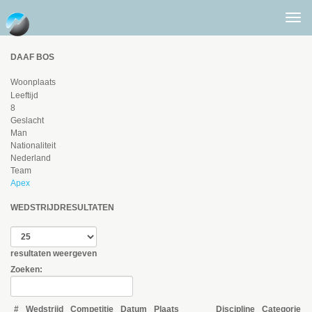
Togg
men
DAAF BOS
Woonplaats
Leeftijd
8
Geslacht
Man
Nationaliteit
Nederland
Team
Apex
WEDSTRIJDRESULTATEN
resultaten weergeven
Zoeken:
#
Wedstrijd
Competitie
Datum
Plaats
Discipline
Categorie