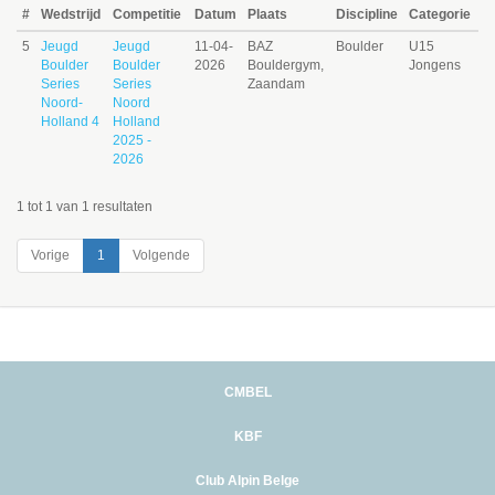
#
Wedstrijd
Competitie
Datum
Plaats
Discipline
Categorie
5
Jeugd
Jeugd
11-04-
BAZ
Boulder
U15
Boulder
Boulder
2026
Bouldergym,
Jongens
Series
Series
Zaandam
Noord-
Noord
Holland 4
Holland
2025 -
2026
1 tot 1 van 1 resultaten
Vorige
1
Volgende
CMBEL
KBF
Club Alpin Belge