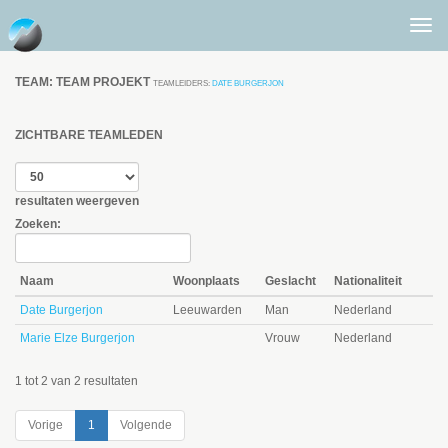
Togg
men
TEAM: TEAM PROJEKT
TEAMLEIDERS:
DATE BURGERJON
ZICHTBARE TEAMLEDEN
resultaten weergeven
Zoeken:
Naam
Woonplaats
Geslacht
Nationaliteit
Date Burgerjon
Leeuwarden
Man
Nederland
Marie Elze Burgerjon
Vrouw
Nederland
1 tot 2 van 2 resultaten
Vorige
1
Volgende