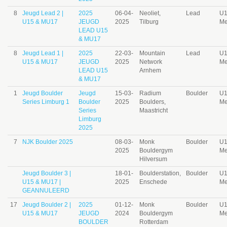
8
Jeugd Lead 2 |
2025
06-04-
Neoliet,
Lead
U
U15 & MU17
JEUGD
2025
Tilburg
Me
LEAD U15
& MU17
8
Jeugd Lead 1 |
2025
22-03-
Mountain
Lead
U
U15 & MU17
JEUGD
2025
Network
Me
LEAD U15
Arnhem
& MU17
1
Jeugd Boulder
Jeugd
15-03-
Radium
Boulder
U
Series Limburg 1
Boulder
2025
Boulders,
Me
Series
Maastricht
Limburg
2025
7
NJK Boulder 2025
08-03-
Monk
Boulder
U
2025
Bouldergym
Me
Hilversum
Jeugd Boulder 3 |
18-01-
Boulderstation,
Boulder
U
U15 & MU17 |
2025
Enschede
Me
GEANNULEERD
17
Jeugd Boulder 2 |
2025
01-12-
Monk
Boulder
U
U15 & MU17
JEUGD
2024
Bouldergym
Me
BOULDER
Rotterdam