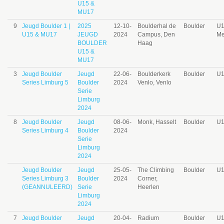
U15 &
MU17
9
Jeugd Boulder 1 |
2025
12-10-
Boulderhal de
Boulder
U
U15 & MU17
JEUGD
2024
Campus, Den
Me
BOULDER
Haag
U15 &
MU17
3
Jeugd Boulder
Jeugd
22-06-
Boulderkerk
Boulder
U
Series Limburg 5
Boulder
2024
Venlo, Venlo
Serie
Limburg
2024
8
Jeugd Boulder
Jeugd
08-06-
Monk, Hasselt
Boulder
U
Series Limburg 4
Boulder
2024
Serie
Limburg
2024
Jeugd Boulder
Jeugd
25-05-
The Climbing
Boulder
U
Series Limburg 3
Boulder
2024
Corner,
(GEANNULEERD)
Serie
Heerlen
Limburg
2024
7
Jeugd Boulder
Jeugd
20-04-
Radium
Boulder
U