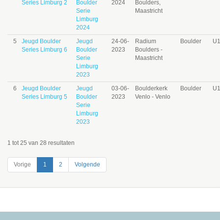
Series Limburg 2
Boulder
2024
Boulders,
Serie
Maastricht
Limburg
2024
5
Jeugd Boulder
Jeugd
24-06-
Radium
Boulder
U
Series Limburg 6
Boulder
2023
Boulders -
Serie
Maastricht
Limburg
2023
6
Jeugd Boulder
Jeugd
03-06-
Boulderkerk
Boulder
U
Series Limburg 5
Boulder
2023
Venlo - Venlo
Serie
Limburg
2023
1 tot 25 van 28 resultaten
Vorige
1
2
Volgende