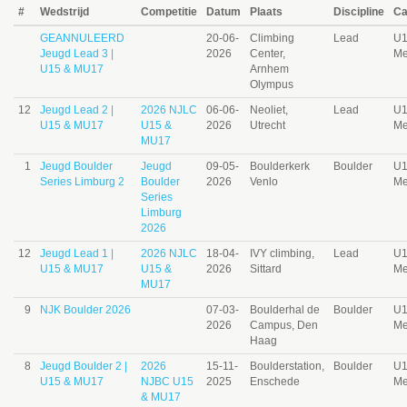
#
Wedstrijd
Competitie
Datum
Plaats
Discipline
Ca
GEANNULEERD
20-06-
Climbing
Lead
U
Jeugd Lead 3 |
2026
Center,
Me
U15 & MU17
Arnhem
Olympus
12
Jeugd Lead 2 |
2026 NJLC
06-06-
Neoliet,
Lead
U
U15 & MU17
U15 &
2026
Utrecht
Me
MU17
1
Jeugd Boulder
Jeugd
09-05-
Boulderkerk
Boulder
U
Series Limburg 2
Boulder
2026
Venlo
Me
Series
Limburg
2026
12
Jeugd Lead 1 |
2026 NJLC
18-04-
IVY climbing,
Lead
U
U15 & MU17
U15 &
2026
Sittard
Me
MU17
9
NJK Boulder 2026
07-03-
Boulderhal de
Boulder
U
2026
Campus, Den
Me
Haag
8
Jeugd Boulder 2 |
2026
15-11-
Boulderstation,
Boulder
U
U15 & MU17
NJBC U15
2025
Enschede
Me
& MU17