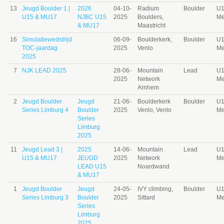
13
Jeugd Boulder 1 |
2026
04-10-
Radium
Boulder
U
U15 & MU17
NJBC U15
2025
Boulders,
Me
& MU17
Maastricht
16
Simulatiewedstrijd
06-09-
Boulderkerk,
Boulder
U
TOC-jaardag
2025
Venlo
Me
2025
7
NJK LEAD 2025
28-06-
Mountain
Lead
U
2025
Network
Me
Arnhem
2
Jeugd Boulder
Jeugd
21-06-
Boulderkerk
Boulder
U
Series Limburg 4
Boulder
2025
Venlo, Venlo
Me
Series
Limburg
2025
11
Jeugd Lead 3 |
2025
14-06-
Mountain
Lead
U
U15 & MU17
JEUGD
2025
Network
Me
LEAD U15
Noardwand
& MU17
1
Jeugd Boulder
Jeugd
24-05-
IVY climbing,
Boulder
U
Series Limburg 3
Boulder
2025
Sittard
Me
Series
Limburg
2025