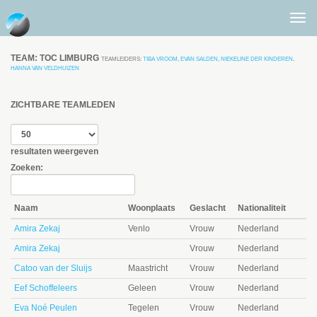
Togg
men
TEAM: TOC LIMBURG
TEAMLEIDERS:
TIBA VROOM
,
EVAN SALDEN
,
NIEKELINE DER KINDEREN
,
HANNA VAN VELDHUIZEN
ZICHTBARE TEAMLEDEN
resultaten weergeven
Zoeken:
Naam
Woonplaats
Geslacht
Nationaliteit
Amira Zekaj
Venlo
Vrouw
Nederland
Amira Zekaj
Vrouw
Nederland
Catoo van der Sluijs
Maastricht
Vrouw
Nederland
Eef Schoffeleers
Geleen
Vrouw
Nederland
Eva Noé Peulen
Tegelen
Vrouw
Nederland