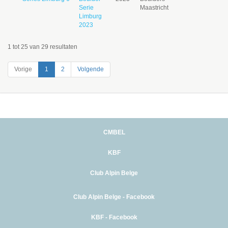
Serie
Maastricht
Limburg
2023
1 tot 25 van 29 resultaten
Vorige
1
2
Volgende
CMBEL
KBF
Club Alpin Belge
Club Alpin Belge - Facebook
KBF - Facebook