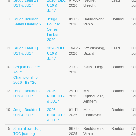
9
Jeugd Lead 2 |
2026 NJLC
07-06-
Neoliet,
Lead
U
U19 & JU17
U19 &
2026
Utrecht
Jo
JU17
1
Jeugd Boulder
Jeugd
09-05-
Boulderkerk
Boulder
U
Series Limburg 2
Boulder
2026
Venlo
Jo
Series
Limburg
2026
12
Jeugd Lead 1 |
2026 NJLC
19-04-
IVY climbing,
Lead
U
U19 & JU17
U19 &
2026
Sittard
Jo
JU17
10
Belgian Boulder
21-02-
Isatis - Liège
Boulder
U1
Youth
2026
Championship
2026 - BBY26
12
Jeugd Boulder 2 |
2026
29-11-
MN
Boulder
U
U19 & JU17
NJBC U19
2025
Rijnboulder,
Jo
& JU17
Arnhem
19
Jeugd Boulder 1 |
2026
01-11-
Monk
Boulder
U
U19 & JU17
NJBC U19
2025
Eindhoven
Jo
& JU17
5
Simulatiewedstrijd
06-09-
Boulderkerk,
Boulder
U
TOC-jaardag
2025
Venlo
Jo