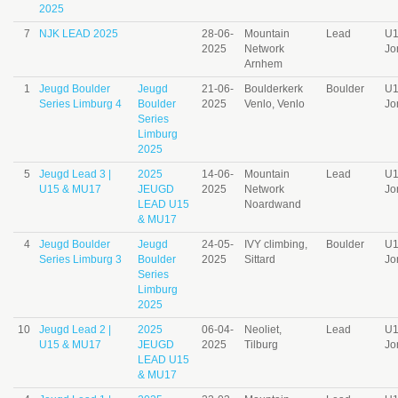
2025
7
NJK LEAD 2025
28-06-
Mountain
Lead
U
2025
Network
Jo
Arnhem
1
Jeugd Boulder
Jeugd
21-06-
Boulderkerk
Boulder
U
Series Limburg 4
Boulder
2025
Venlo, Venlo
Jo
Series
Limburg
2025
5
Jeugd Lead 3 |
2025
14-06-
Mountain
Lead
U
U15 & MU17
JEUGD
2025
Network
Jo
LEAD U15
Noardwand
& MU17
4
Jeugd Boulder
Jeugd
24-05-
IVY climbing,
Boulder
U
Series Limburg 3
Boulder
2025
Sittard
Jo
Series
Limburg
2025
10
Jeugd Lead 2 |
2025
06-04-
Neoliet,
Lead
U
U15 & MU17
JEUGD
2025
Tilburg
Jo
LEAD U15
& MU17