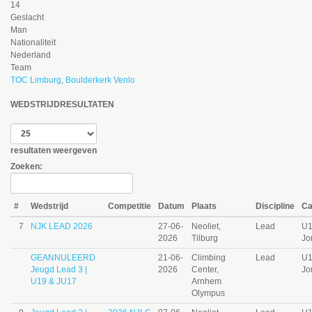
14
Geslacht
Man
Nationaliteit
Nederland
Team
TOC Limburg
,
Boulderkerk Venlo
WEDSTRIJDRESULTATEN
resultaten weergeven
Zoeken:
#
Wedstrijd
Competitie
Datum
Plaats
Discipline
Ca
7
NJK LEAD 2026
27-06-
Neoliet,
Lead
U
2026
Tilburg
Jo
GEANNULEERD
21-06-
Climbing
Lead
U
Jeugd Lead 3 |
2026
Center,
Jo
U19 & JU17
Arnhem
Olympus