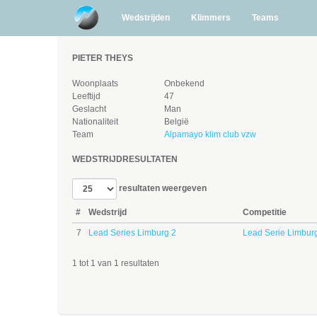
Wedstrijden
Klimmers
Teams
PIETER THEYS
Woonplaats
Onbekend
Leeftijd
47
Geslacht
Man
Nationaliteit
België
Team
Alpamayo klim club vzw
WEDSTRIJDRESULTATEN
resultaten weergeven
#
Wedstrijd
Competitie
7
Lead Series Limburg 2
Lead Serie Limbur
1 tot 1 van 1 resultaten