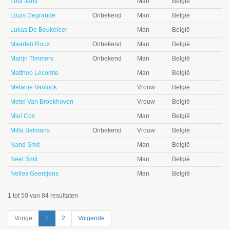
Loui Jans
Man
België
Louis Degrande
Onbekend
Man
België
Lukas De Beukeleer
Man
België
Maarten Roux
Onbekend
Man
België
Marijn Timmers
Onbekend
Man
België
Mattheo Lecomte
Man
België
Melanie Vanlook
Vrouw
België
Metel Van Broekhoven
Vrouw
België
Miel Cox
Man
België
Milla Belmans
Onbekend
Vrouw
België
Nand Smit
Man
België
Neel Smit
Man
België
Nelles Geentjens
Man
België
1 tot 50 van 84 resultaten
Vorige
1
2
Volgende