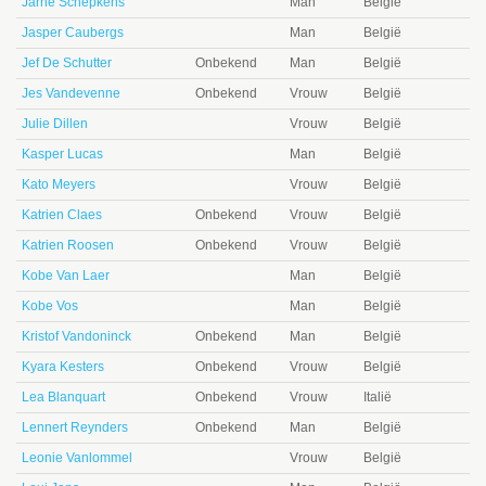
Jarne Schepkens
Man
België
Jasper Caubergs
Man
België
Jef De Schutter
Onbekend
Man
België
Jes Vandevenne
Onbekend
Vrouw
België
Julie Dillen
Vrouw
België
Kasper Lucas
Man
België
Kato Meyers
Vrouw
België
Katrien Claes
Onbekend
Vrouw
België
Katrien Roosen
Onbekend
Vrouw
België
Kobe Van Laer
Man
België
Kobe Vos
Man
België
Kristof Vandoninck
Onbekend
Man
België
Kyara Kesters
Onbekend
Vrouw
België
Lea Blanquart
Onbekend
Vrouw
Italië
Lennert Reynders
Onbekend
Man
België
Leonie Vanlommel
Vrouw
België