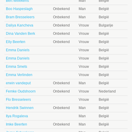
Bert Willekens
Man
België
Boo Haspeslagh
Onbekend
Man
België
Bram Bresseleers
Onbekend
Man
België
Daliya Kancheva
Onbekend
Vrouw
Bulgarije
Dina Vanden Berk
Onbekend
Vrouw
België
Elly Beerten
Onbekend
Vrouw
België
Emma Daniels
Vrouw
België
Emma Daniels
Vrouw
België
Emma Smets
Vrouw
België
Emma Verlinden
Vrouw
België
erwin vandeput
Onbekend
Man
België
Femke Oudshoorn
Onbekend
Vrouw
Nederland
Flo Bresseleers
Vrouw
België
Hendrik Swinnen
Onbekend
Man
België
Ilya Rogaleva
Man
België
Imke Beerten
Onbekend
Man
België