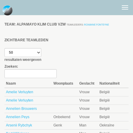
Togg
men
TEAM: ALPAMAYO KLIM CLUB VZW
TEAMLEIDERS:
ROXANNE FONTEYNE
ZICHTBARE TEAMLEDEN
resultaten weergeven
Zoeken:
Naam
Woonplaats
Geslacht
Nationaliteit
Amelie Verluyten
Vrouw
België
Amelie Verluyten
Vrouw
België
Annelien Brouwers
Vrouw
België
Annelien Peys
Onbekend
Vrouw
België
Arsenii Rybchyk
Genk
Man
Oekraïne