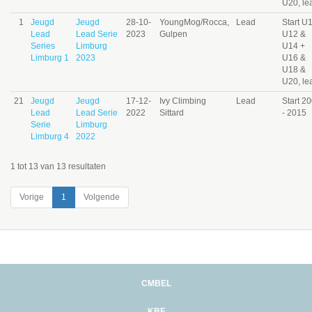
U20, le
1
Jeugd
Jeugd
28-10-
YoungMog/Rocca,
Lead
Start U
Lead
Lead Serie
2023
Gulpen
U12 &
Series
Limburg
U14 +
Limburg 1
2023
U16 &
U18 &
U20, le
21
Jeugd
Jeugd
17-12-
Ivy Climbing
Lead
Start 2
Lead
Lead Serie
2022
Sittard
- 2015
Serie
Limburg
Limburg 4
2022
1 tot 13 van 13 resultaten
Vorige
1
Volgende
CMBEL
KBF