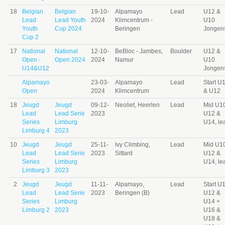
18
Belgian
Belgian
19-10-
Alpamayo
Lead
U12 &
Lead
Lead Youth
2024
Klimcentrum -
U10
Youth
Cup 2024
Beringen
Jongen
Cup 2
17
National
National
12-10-
BeBloc - Jambes,
Boulder
U12 &
Open -
Open 2024
2024
Namur
U10
U14&U12
Jongen
Alpamayo
23-03-
Alpamayo
Lead
Start U
Open
2024
Klimcentrum
& U12
18
Jeugd
Jeugd
09-12-
Neoliet, Heerlen
Lead
Mid U10
Lead
Lead Serie
2023
U12 &
Series
Limburg
U14, le
Limburg 4
2023
10
Jeugd
Jeugd
25-11-
Ivy Climbing,
Lead
Mid U10
Lead
Lead Serie
2023
Sittard
U12 &
Series
Limburg
U14, le
Limburg 3
2023
2
Jeugd
Jeugd
11-11-
Alpamayo,
Lead
Start U
Lead
Lead Serie
2023
Beringen (B)
U12 &
Series
Limburg
U14 +
Limburg 2
2023
U16 &
U18 &