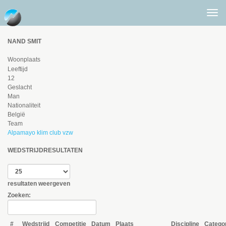
Togg
men
NAND SMIT
Woonplaats
Leeftijd
12
Geslacht
Man
Nationaliteit
België
Team
Alpamayo klim club vzw
WEDSTRIJDRESULTATEN
resultaten weergeven
Zoeken:
#
Wedstrijd
Competitie
Datum
Plaats
Discipline
Catego