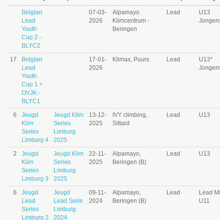
Belgian
07-03-
Alpamayo
Lead
U13
Lead
2026
Klimcentrum -
Jongen
Youth
Beringen
Cup 2 -
BLYC2
17
Belgian
17-01-
Klimax, Puurs
Lead
U13*
Lead
2026
Jongen
Youth
Cup 1 +
OVJK -
BLYC1
6
Jeugd
Jeugd Klim
13-12-
IVY climbing,
Lead
U13
Klim
Series
2025
Sittard
Series
Limburg
Limburg 4
2025
2
Jeugd
Jeugd Klim
22-11-
Alpamayo,
Lead
U13
Klim
Series
2025
Beringen (B)
Series
Limburg
Limburg 3
2025
6
Jeugd
Jeugd
09-11-
Alpamayo,
Lead
Lead M
Lead
Lead Serie
2024
Beringen (B)
U11
Series
Limburg
Limburg 2
2024