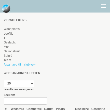
Togg
men
VIC WILLEKENS
Woonplaats
Leeftijd
11
Geslacht
Man
Nationaliteit
België
Team
Alpamayo klim club vzw
WEDSTRIJDRESULTATEN
resultaten weergeven
Zoeken:
#
Wedstrijd
Competitie
Datum
Plaats
Discipline
Categorie