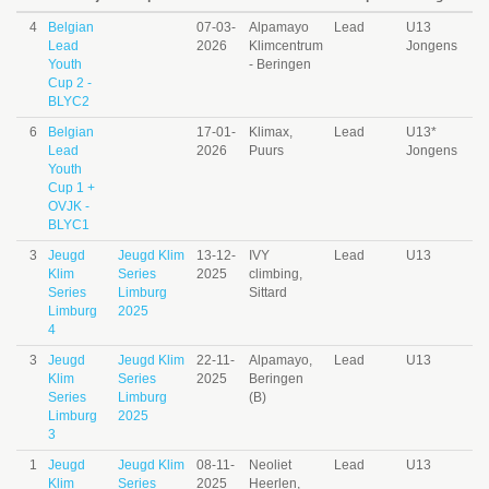
4
Belgian
07-03-
Alpamayo
Lead
U13
Lead
2026
Klimcentrum
Jongens
Youth
- Beringen
Cup 2 -
BLYC2
6
Belgian
17-01-
Klimax,
Lead
U13*
Lead
2026
Puurs
Jongens
Youth
Cup 1 +
OVJK -
BLYC1
3
Jeugd
Jeugd Klim
13-12-
IVY
Lead
U13
Klim
Series
2025
climbing,
Series
Limburg
Sittard
Limburg
2025
4
3
Jeugd
Jeugd Klim
22-11-
Alpamayo,
Lead
U13
Klim
Series
2025
Beringen
Series
Limburg
(B)
Limburg
2025
3
1
Jeugd
Jeugd Klim
08-11-
Neoliet
Lead
U13
Klim
Series
2025
Heerlen,