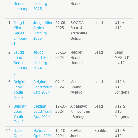
Series
Limburg
Heerlen
Limburg
2025
2
1
Jeugd
Jeugd Klim
27-09-
ROCCA
Lead
U11 +
Klim
Series
2025
Sport &
U13
Series
Limburg
Adventure,
Limburg
2025
Gulpen
1
2
Jeugd
Jeugd
30-11-
Neoliet
Lead
Lead
Lead
Lead Serie
2024
Heerlen,
MAX U11
Series
Limburg
Heerlen
+ U13
Limburg
2024
3
5
Belgian
Belgian
02-11-
Maniak
Lead
U12 &
Lead
Lead Youth
2024
Braine
U10
Youth
Cup 2024
l'Alleud
Jongens
Cup 3
7
Belgian
Belgian
19-10-
Alpamayo
Lead
U12 &
Lead
Lead Youth
2024
Klimcentrum
U10
Youth
Cup 2024
- Beringen
Jongens
Cup 2
14
National
National
12-10-
BeBloc -
Boulder
U12 &
Open -
Open 2024
2024
Jambes,
U10