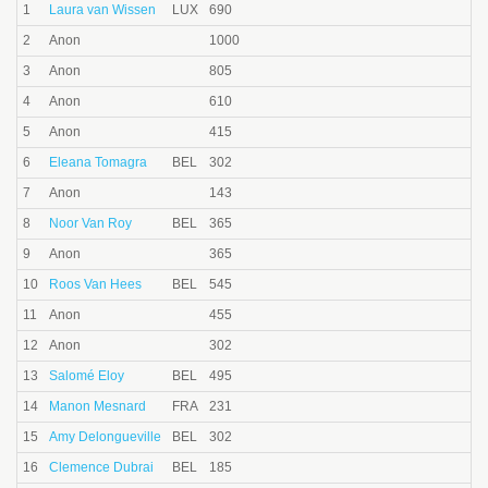
1
Laura van Wissen
LUX
690
2
Anon
1000
3
Anon
805
4
Anon
610
5
Anon
415
6
Eleana Tomagra
BEL
302
7
Anon
143
8
Noor Van Roy
BEL
365
9
Anon
365
10
Roos Van Hees
BEL
545
11
Anon
455
12
Anon
302
13
Salomé Eloy
BEL
495
14
Manon Mesnard
FRA
231
15
Amy Delongueville
BEL
302
16
Clemence Dubrai
BEL
185