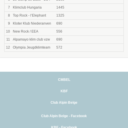
7
Klimclub Hungaria
1445
8
Top Rock - l’Elephant
1325
9
Kloter Klub Niederanven
690
10
New Rock / EEA
556
11
Alpamayo klim club vzw
690
12
Olympia Jeugdklimteam
572
CMBEL
KBF
Club Alpin Belge
Club Alpin Belge - Facebook
KBF - Facebook