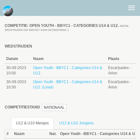
Togg
men
COMPETITIE: OPEN YOUTH - BBYC1 - CATEGORIES U14 & U12.
AANTAL
WEDSTRIJDEN DAT MEETELT VOOR DE EINDSTAND: 2
WEDSTRIJDEN
Datum
Naam
Plaats
30-09-2023
Open Youth - BBYC1 - Categories U14 &
Escal'pades -
10:00
U12.
Arlon
30-09-2023
Open Youth - BBYC1 - Categories U14 &
Escal'pades -
10:30
U12. (Lead)
Arlon
COMPETITIESTAND
NATIONAAL
U12 & U10 Meisjes
U12 & U10 Jongens
#
Naam
Nat.
Open Youth - BBYC1 - Categories U14 & U12