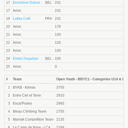
17
Emmeline Dubrai
BEL
231
17
Anon
231
19
Latika Coté
FRA
231
20
Anon
170
21
Anon
143
22
Anon
120
23
Anon
143
24
Emilie Degallaix
BEL
105
25
Anon
0
#
Team
Open Youth - BBYC1 - Categories U14 & U12
1
BVKB - Klimax
3755
2
Entre Ciel et Terre
2910
3
Escal'Pades
2965
4
Bleau Climbing Team
2755
5
Maniak Competition Team
2135
6
Le Camp de Base - LC4
2168