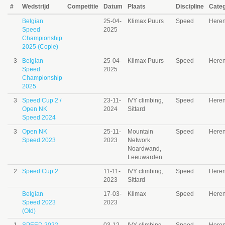
#
Wedstrijd
Competitie
Datum
Plaats
Discipline
Categ
Belgian
25-04-
Klimax Puurs
Speed
Here
Speed
2025
Championship
2025 (Copie)
3
Belgian
25-04-
Klimax Puurs
Speed
Here
Speed
2025
Championship
2025
3
Speed Cup 2 /
23-11-
IVY climbing,
Speed
Heren
Open NK
2024
Sittard
Speed 2024
3
Open NK
25-11-
Mountain
Speed
Here
Speed 2023
2023
Network
Noardwand,
Leeuwarden
2
Speed Cup 2
11-11-
IVY climbing,
Speed
Here
2023
Sittard
Belgian
17-03-
Klimax
Speed
Here
Speed 2023
2023
(Old)