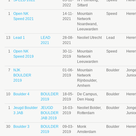
1
SPEED 2022
03-12-
IVY climbing,
Speed
Here
2022
Sittard
1
Open NK
14-11-
Mountain
Speed
Here
Speed 2021
2021
Network
Noardwand,
Leeuwarden
13
Lead 1
LEAD
28-08-
Neoliet Utrecht
Lead
Here
2021
2021
1
Open NK
30-11-
Mountain
Speed
Here
Speed 2019
2019
Network
Leeuwarden
7
NJK
01-06-
Mountain
Boulder
Jong
BOULDER
2019
Network
Junio
2019
Rijnboulder,
Arnhem
10
Boulder 4
BOULDER
18-05-
De Campus,
Boulder
Here
2019
2019
Den Haag
1
Jeugd Boulder
JEUGD
16-03-
Neoliet Bolder,
Boulder
Jong
3 JAB
BOULDER
2019
Rotterdam
Junio
JAB 2019
30
Boulder 3
BOULDER
09-03-
Monk
Boulder
Here
2019
2019
Amsterdam