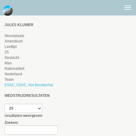
Togg
men
JULES KLUWER
Woonplaats
Amersfoort
Leeftijd
25
Geslacht
Man
Nationaliteit
Nederland
Team
ESAC
,
GSAC
,
Kei Boulderhal
WEDSTRIJDRESULTATEN
resultaten weergeven
Zoeken: