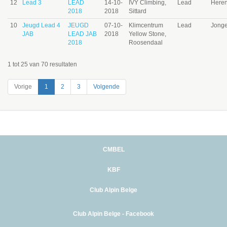
12
Lead 3
LEAD
14-10-
IVY Climbing,
Lead
Here
2018
2018
Sittard
10
Jeugd Lead 4
JEUGD
07-10-
Klimcentrum
Lead
Jonge
JAB
LEAD JAB
2018
Yellow Stone,
2018
Roosendaal
1 tot 25 van 70 resultaten
Vorige
1
2
3
Volgende
CMBEL
KBF
Club Alpin Belge
Club Alpin Belge - Facebook