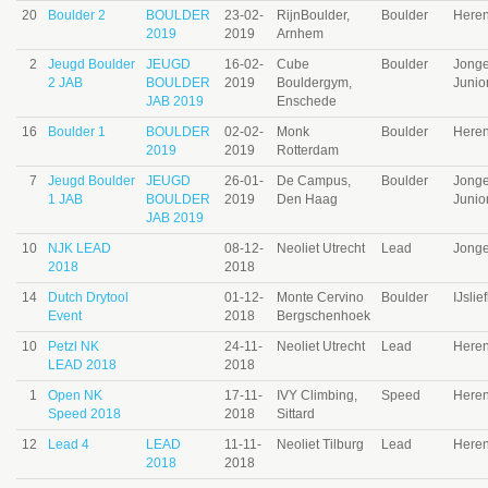
20
Boulder 2
BOULDER
23-02-
RijnBoulder,
Boulder
Here
2019
2019
Arnhem
2
Jeugd Boulder
JEUGD
16-02-
Cube
Boulder
Jong
2 JAB
BOULDER
2019
Bouldergym,
Junio
JAB 2019
Enschede
16
Boulder 1
BOULDER
02-02-
Monk
Boulder
Here
2019
2019
Rotterdam
7
Jeugd Boulder
JEUGD
26-01-
De Campus,
Boulder
Jong
1 JAB
BOULDER
2019
Den Haag
Junio
JAB 2019
10
NJK LEAD
08-12-
Neoliet Utrecht
Lead
Jonge
2018
2018
14
Dutch Drytool
01-12-
Monte Cervino
Boulder
IJsli
Event
2018
Bergschenhoek
10
Petzl NK
24-11-
Neoliet Utrecht
Lead
Here
LEAD 2018
2018
1
Open NK
17-11-
IVY Climbing,
Speed
Here
Speed 2018
2018
Sittard
12
Lead 4
LEAD
11-11-
Neoliet Tilburg
Lead
Here
2018
2018