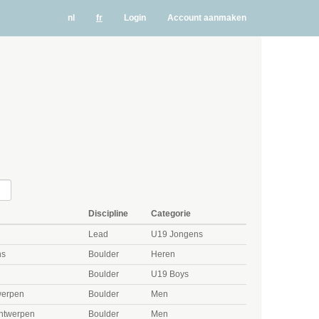
nl
fr
Login
Account aanmaken
Discipline
Categorie
Lead
U19 Jongens
ns
Boulder
Heren
Boulder
U19 Boys
werpen
Boulder
Men
Antwerpen
Boulder
Men