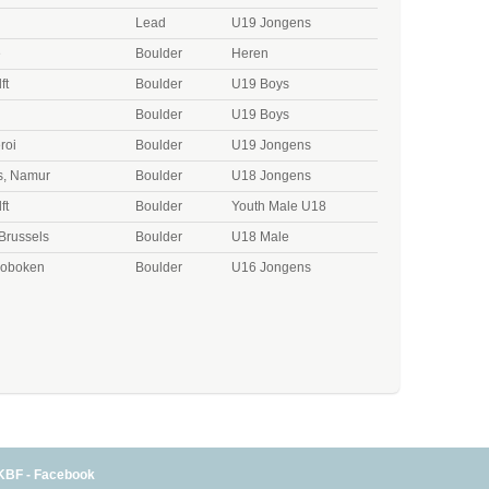
Lead
U19 Jongens
e
Boulder
Heren
ft
Boulder
U19 Boys
Boulder
U19 Boys
roi
Boulder
U19 Jongens
s, Namur
Boulder
U18 Jongens
ft
Boulder
Youth Male U18
Brussels
Boulder
U18 Male
Hoboken
Boulder
U16 Jongens
KBF - Facebook