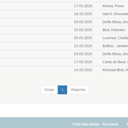
17-01-2026
Klimax, Puurs
18-10-2025
Hall 9, Vilvoord
29-03-2025
Delfts Bleau, Del
15-02-2025
Blok, Hoboken
25-01-2025
Loverval, Charle
12-10-2024
BeBloc - Jambe
23-03-2024
Delfts Bleau, Del
17-02-2024
Camp de Base, 
14-10-2023
Klimzaal Blok, 
Vorige
1
Volgende
Club Alpin Belge - Facebook