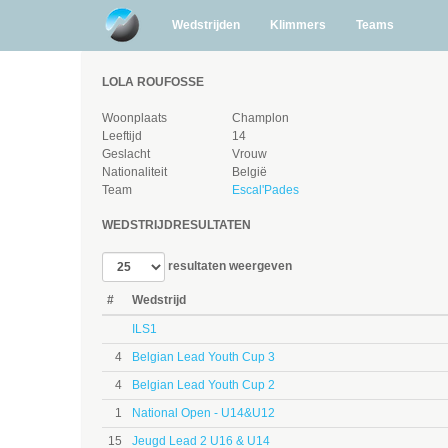
Wedstrijden
Klimmers
Teams
LOLA ROUFOSSE
Woonplaats
Champlon
Leeftijd
14
Geslacht
Vrouw
Nationaliteit
België
Team
Escal'Pades
WEDSTRIJDRESULTATEN
resultaten weergeven
#
Wedstrijd
ILS1
4
Belgian Lead Youth Cup 3
4
Belgian Lead Youth Cup 2
1
National Open - U14&U12
15
Jeugd Lead 2 U16 & U14