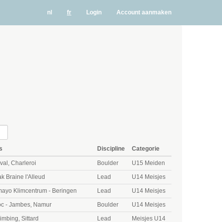
nl
fr
Login
Account aanmaken
s
Discipline
Categorie
val, Charleroi
Boulder
U15 Meiden
k Braine l'Alleud
Lead
U14 Meisjes
ayo Klimcentrum - Beringen
Lead
U14 Meisjes
c - Jambes, Namur
Boulder
U14 Meisjes
limbing, Sittard
Lead
Meisjes U14